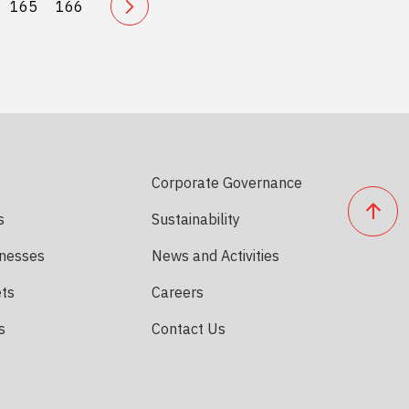
165
166
Corporate Governance
s
Sustainability
inesses
News and Activities
ets
Careers
s
Contact Us