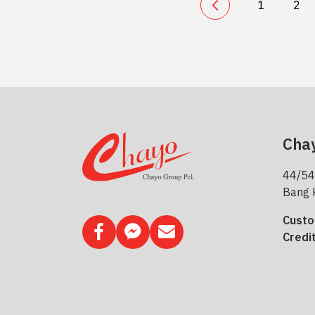
1
2
Chay
44/54
Bang 
Custo
Credi