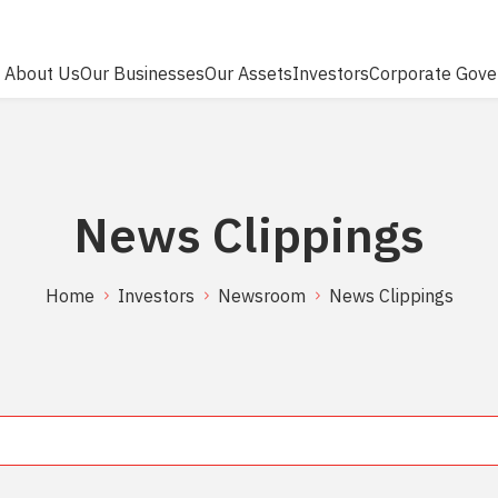
About Us
Our Businesses
Our Assets
Investors
Corporate Gove
RCH
News Clippings
Home
Investors
Newsroom
News Clippings