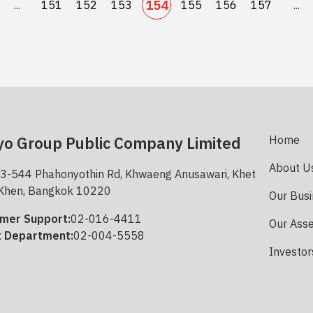
154
...
151
152
153
155
156
157
...
o Group Public Company Limited
Home
About U
3-544 Phahonyothin Rd, Khwaeng Anusawari, Khet
Khen, Bangkok 10220
Our Bus
mer Support:
02-016-4411
Our Ass
t Department:
02-004-5558
Investor