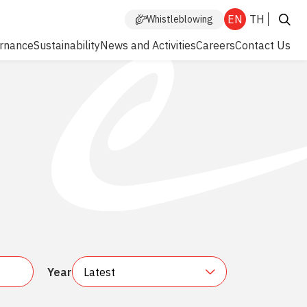
EN
TH
Whistleblowing
rnance
Sustainability
News and Activities
Careers
Contact Us
Enhanced by
Year
Latest