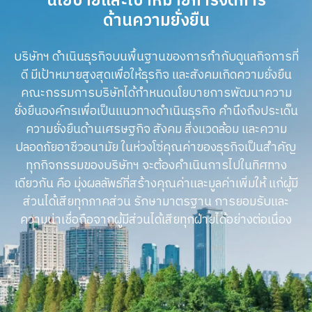
นโยบายและเป้าหมายการจัดการ
ด้านความยั่งยืน
บริษัทฯ ดําเนินธุรกิจบนพื้นฐานของการกํากับดูแลกิจการที่
ดี มีเป้าหมายสูงสุดเพื่อให้ธุรกิจ และสังคมเกิดความยั่งยืน
คณะกรรมการบริษัทได้กําหนดนโยบายการพัฒนาความ
ยั่งยืนองค์กรเพื่อเป็นแนวทางดําเนินธุรกิจ คํานึงถึงประเด็น
ความยั่งยืนด้านเศรษฐกิจ สังคม สิ่งแวดล้อม และความ
ปลอดภัยอาชีวอนามัย ในห่วงโซ่คุณค่าของธุรกิจเป็นสําคัญ
ทุกกิจกรรมของ
บริษัทฯ
จะต้องคําเนินการไปในทิศทาง
เดียวกัน คือ มุ่งผลลัพธ์ที่สร้างคุณค่าและมูลค่าเพิ่มให้ แก่ผู้มี
ส่วนได้เสียทุกภาคส่วน รักษามาตรฐาน การยอมรับและ
ความน่าเชื่อถือจากผู้มีส่วนได้เสียทุกฝ่ายได้อย่างต่อเนื่อง