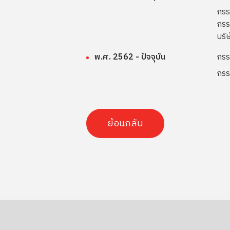
กรร
กรร
บริ
พ.ศ. 2562 - ปัจจุบัน
กรร
กรร
ย้อนกลับ