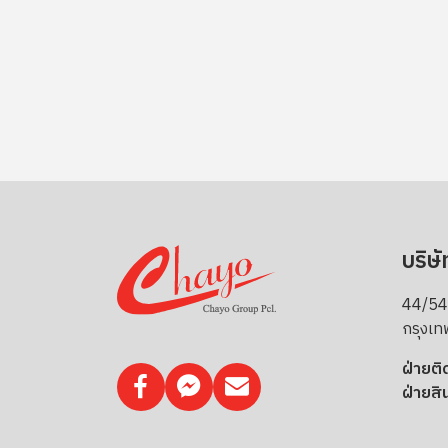
บริษั
44/543
กรุงเ
ฝ่ายติ
ฝ่ายสิน